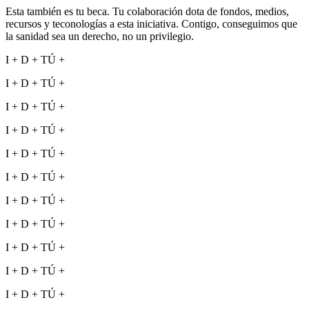
Esta también es tu beca. Tu colaboración dota de fondos, medios,
recursos y teconologías a esta iniciativa. Contigo, conseguimos que
la sanidad sea un derecho, no un privilegio.
I + D + TÚ +
I + D + TÚ +
I + D + TÚ +
I + D + TÚ +
I + D + TÚ +
I + D + TÚ +
I + D + TÚ +
I + D + TÚ +
I + D + TÚ +
I + D + TÚ +
I + D + TÚ +