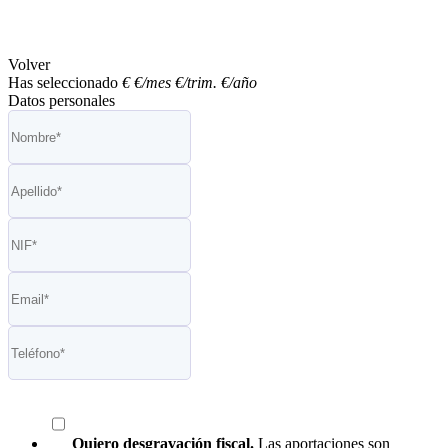
Volver
Has seleccionado
€
€/mes
€/trim.
€/año
Datos personales
Quiero desgravación fiscal.
Las aportaciones son