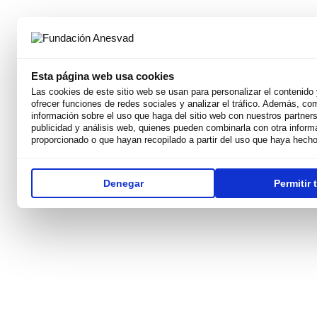
Esta página web usa cookies
Las cookies de este sitio web se usan para personalizar el contenido 
Somos
ofrecer funciones de redes sociales y analizar el tráfico. Además, c
Por qué existimos
información sobre el uso que haga del sitio web con nuestros partners
Nuestra Misión
publicidad y análisis web, quienes pueden combinarla con otra inform
Derechos Humanos
proporcionado o que hayan recopilado a partir del uso que haya hecho
Equipo
Weconomy
Premios
Denegar
Permitir 
Transparentes
Publicaciones y recursos