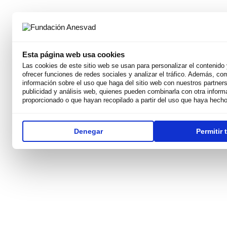
Esta página web usa cookies
Las cookies de este sitio web se usan para personalizar el contenido 
Somos
ofrecer funciones de redes sociales y analizar el tráfico. Además, c
Por qué existimos
información sobre el uso que haga del sitio web con nuestros partners
Nuestra Misión
publicidad y análisis web, quienes pueden combinarla con otra inform
Derechos Humanos
proporcionado o que hayan recopilado a partir del uso que haya hecho
Equipo
Weconomy
Premios
Denegar
Permitir 
Transparentes
Publicaciones y recursos