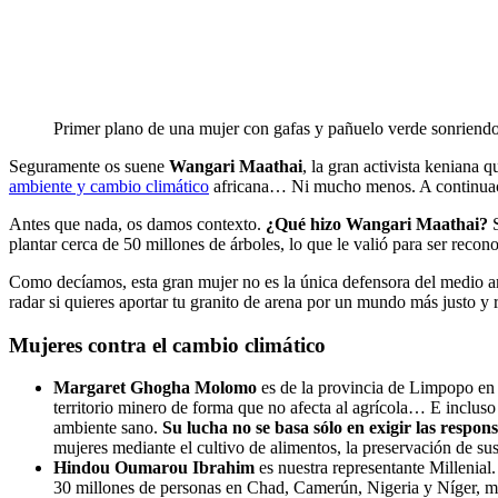
Primer plano de una mujer con gafas y pañuelo verde sonriend
Seguramente os suene
Wangari Maathai
, la gran activista keniana
ambiente y cambio climático
africana… Ni mucho menos. A continuación
Antes que nada, os damos contexto.
¿Qué hizo Wangari Maathai?
S
plantar cerca de 50 millones de árboles, lo que le valió para ser rec
Como decíamos, esta gran mujer no es la única defensora del medio am
radar si quieres aportar tu granito de arena por un mundo más justo y
Mujeres contra el cambio climático
Margaret Ghogha Molomo
es de la provincia de Limpopo en S
territorio minero de forma que no afecta al agrícola… E incluso
ambiente sano.
Su lucha no se basa sólo en exigir las respons
mujeres mediante el cultivo de alimentos, la preservación de sus
Hindou Oumarou Ibrahim
es nuestra representante Millenial.
30 millones de personas en Chad, Camerún, Nigeria y Níger, me