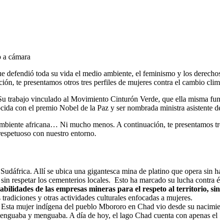
o a cámara
 que defendió toda su vida el medio ambiente, el feminismo y los derech
, te presentamos otros tres perfiles de mujeres contra el cambio clim
u trabajo vinculado al Movimiento Cinturón Verde, que ella misma fundó
onocida con el premio Nobel de la Paz y ser nombrada ministra asistent
biente africana… Ni mucho menos. A continuación, te presentamos tres 
 respetuoso con nuestro entorno.
udáfrica. Allí se ubica una gigantesca mina de platino que opera sin ha
 sin respetar los cementerios locales. Esto ha marcado su lucha contra
abilidades de las empresas mineras para el respeto al territorio, si
 tradiciones y otras actividades culturales enfocadas a mujeres.
Esta mujer indígena del pueblo Mbororo en Chad vio desde su nacimien
nguaba y menguaba. A día de hoy, el lago Chad cuenta con apenas el 5%