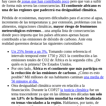
hay casos de
zonas que han contribuido poco
pero que van a sufrir
de forma más severa las consecuencias.
El continente africano es
una de las regiones que padecerá esa desigualdad climática.
Pérdida de ecosistemas, mayores dificultades para el acceso al agua,
incremento de las temperaturas y, por extensión, problemas con los
alimentos, migraciones climáticas,
mayor riesgo de fenómenos
meteorológicos extremos
…una amplia lista de consecuencias
donde poco importa que los países africanos apenas hayan
contribuido a las emisiones de dióxido de carbono. Ante esta
realidad queremos destacar las siguientes curiosidades:
Un 25% frente a un 3%.
Tomando como referencia el
intervalo temporal entre 1750 y 2021 la contribución a las
emisiones totales de CO2 de África es la segunda cifra. ¿De
quién es la primera? De Estados Unidos.
Por otro lado,
África es el continente que más participa en
la reducción de las emisiones de carbono
. ¿Cómo es esto
posible? Mil millones de sus habitantes caminan
una media de
56 minutos al día.
Otra desigualdad climática ocurre en relación a la
financiación. Durante la COP27
la justicia climática
fue un
tema trascendente ya que en las últimas tres décadas
tan solo
un 3,8% de la financiación mundial ha estado focalizada
en temas vinculados a la región.
Hablamos, por tanto, de