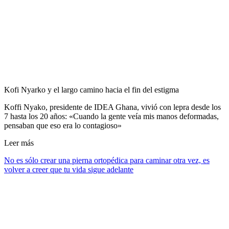
Kofi Nyarko y el largo camino hacia el fin del estigma
Koffi Nyako, presidente de IDEA Ghana, vivió con lepra desde los
7 hasta los 20 años: «Cuando la gente veía mis manos deformadas,
pensaban que eso era lo contagioso»
Leer más
No es sólo crear una pierna ortopédica para caminar otra vez, es
volver a creer que tu vida sigue adelante